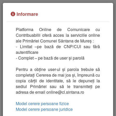
Informare
Platforma Online de Comunicare cu
Contribuabilii oferă acces la serviciile online
ale Primăriei Comunei Sântana de Mureș :
Platformă Online de Comunicare cu Contribuabilii
- Limitat –pe bază de CNP/CUI sau fără
autentificare
- Complet – pe bază de user și parolă
Pentru a obține user-ul și parola trebuie să
Utilizator
Cnp/Cui
Fără autentificare
completați Cererea de mai jos și, împreună cu
copia cărții de identitate, să le depuneți la
sediul Primăriei sau să le transmiteți pe
adresa de email online@cl.sintana.ro
Model cerere persoane fizice
Model cerere persoane juridice