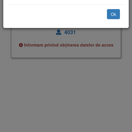
Ai uitat parola?
Ok
4031
Informare privind obținerea datelor de acces